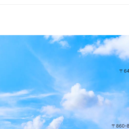
〒6
〒860