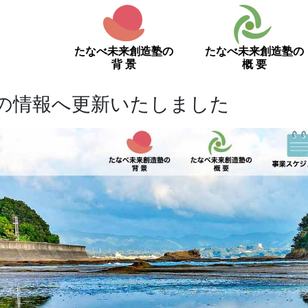
たなべ未来創造塾の
たなべ未来創造塾の
背 景
概 要
生の情報へ更新いたしました