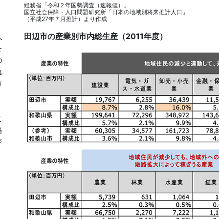
総務省「令和２年国勢調査（速報値）」
国立社会保障・人口問題研究所「日本の地域別将来推計人口」
（平成27年７月推計）より作成
人
田辺市の産業別市内総生産（2011年度）
を
め
れ
市
こ
格
ジ