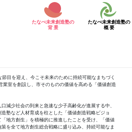
たなべ未来創造塾の
たなべ未来創造塾の
背 景
概 要
きな節目を迎え、今こそ未来のために持続可能なまちづく
べ営業室を創設し、市そのものの価値を高める「価値創造
人口減少社会の到来と急速な少子高齢化が進展する中、
創造塾など人材育成を柱とした「価値創造戦略ビジョ
て「地方創生」を積極的に推進したことを受け、「価値
施策を全て地方創生総合戦略に盛り込み、持続可能なま