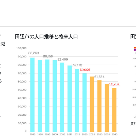
ド
田辺市の人口推移と将来人口
田
で減
て
会
地
く
か
資