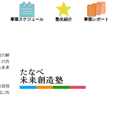
事業スケジュール
塾生紹介
事業レポート
題の解
との共
べ未来
の習得
成に向