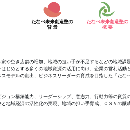
たなべ未来創造塾の
たなべ未来創造塾の
背 景
概 要
き家や空き店舗の増加、地域の担い手が不足するなどの地域課
をはじめとする多くの地域資源の活用に向け、企業の営利活動
ネスモデルの創出、ビジネスリーダーの育成を目指した「たな
ビジョン構築能力、リーダーシップ、意志力、行動力等の資質
決と地域経済の活性化の実現、地域の担い手育成、ＣＳＶの醸