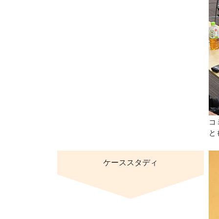
コ
と
ケーススタディ