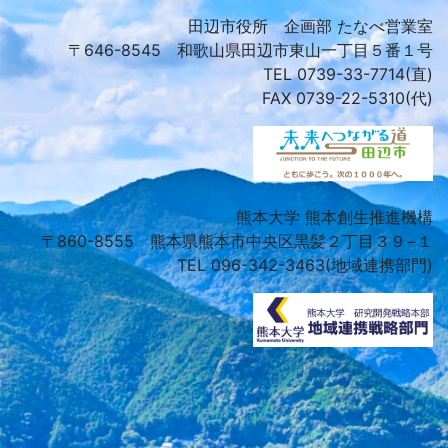
田辺市役所 企画部 たなべ営業室
〒646-8545 和歌山県田辺市東山一丁目５番１号
TEL 0739-33-7714(直)
FAX 0739-22-5310(代)
熊本大学 熊本創生推進機構
〒860-8555 熊本県熊本市中央区黒髪２丁目３９−１
TEL 096-342-3463(地域連携部門)