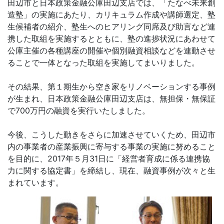
田辺市と日本政策金融公庫田辺支店では、「たなべ未来創
造塾」の実施にあたり、カリキュラム作成や講師選定、塾
生候補者の紹介、塾生へのヒアリング同席及び助言など連
携した取組を実施するとともに、塾の進捗状況にあわせて
公庫主催の各種講座の開催や個別融資相談などを連動させ
ることで一体となった取組を実施してまいりました。
その結果、第１期生から空き家をリノベーションする事例
が生まれ、日本政策金融公庫田辺支店は、無担保・無保証
で700万円の融資を実行いたしました。
今後、こうした動きをさらに加速させていくため、田辺市
内の事業者の産業振興に寄与する事業の実施に努めること
を目的に、2017年５月31日に「経営者育成に係る連携協
力に関する協定書」を締結し、現在、融資事例が次々と生
まれています。