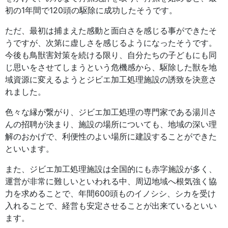
初の1年間で120頭の駆除に成功したそうです。
ただ、最初は捕まえた感動と面白さを感じる事ができたそ
うですが、次第に虚しさを感じるようになったそうです。
今後も鳥獣害対策を続ける限り、自分たちの子どもにも同
じ思いをさせてしまうという危機感から、駆除した獣を地
域資源に変えるようとジビエ加工処理施設の誘致を決意さ
れました。
色々な縁が繋がり、ジビエ加工処理の専門家である湯川さ
んの招聘が決まり、施設の場所についても、地域の深い理
解のおかげで、利便性のよい場所に建設することができた
といいます。
また、ジビエ加工処理施設は全国的にも赤字施設が多く、
運営が非常に難しいといわれる中、周辺地域へ根気強く協
力を求めることで、年間600頭ものイノシシ、シカを受け
入れることで、経営も安定させることが出来ているといい
ます。