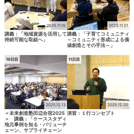
2025.11.15
2025.11.21
講義：「地域資源を活用して
講義：「子育てコミュニティ
持続可能な取組へ」
～コミュニティ形成による価
値創造とその手法～」
10日目
11日目
2025.12.13
2025.12.20
＜未来創造塾田辺合宿2025
演習：１行コンセプト
＞ 講義：「ケーススタディ
地元事例を知る・バリューチ
ェーン、サプライチェーン