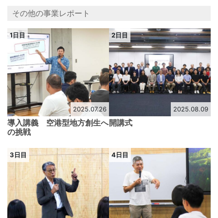
その他の事業レポート
1日目
2日目
2025.07.26
2025.08.09
導入講義 空港型地方創生へ
開講式
の挑戦
3日目
4日目