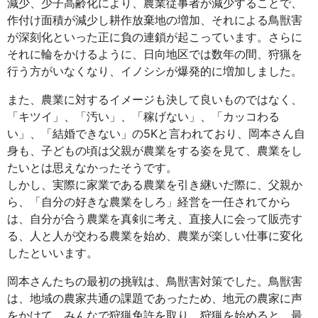
減少、少子高齢化により、農業従事者が減少することで、
作付け面積が減少し耕作放棄地の増加、それによる鳥獣害
が深刻化といった正に負の連鎖が起こっています。さらに
それに輪をかけるように、日向地区では数年の間、狩猟を
行う方がいなくなり、イノシシが爆発的に増加しました。
また、農業に対するイメージも決して良いものではなく、
「キツイ」、「汚い」、「稼げない」、「カッコわる
い」、「結婚できない」の5Kと言われており、岡本さん自
身も、子どもの頃は父親が農業をする姿を見て、農業をし
たいとは思えなかったそうです。
しかし、実際に家業である農業を引き継いだ際に、父親か
ら、「自分の好きな農業をしろ」経営を一任されてから
は、自分が合う農業を真剣に考え、直接人に会って販売す
る、人と人が交わる農業を始め、農業が楽しい仕事に変化
したといいます。
岡本さんたちの最初の挑戦は、鳥獣害対策でした。鳥獣害
は、地域の農家共通の課題であったため、地元の農家に声
をかけて、みんなで狩猟免許を取り、狩猟を始めると、最