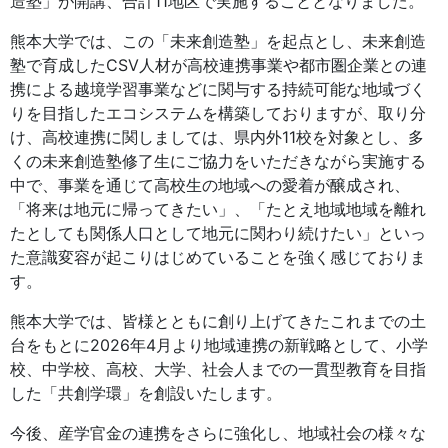
造塾」が開講、合計11地区で実施することとなりました。
熊本大学では、この「未来創造塾」を起点とし、未来創造
塾で育成したCSV人材が高校連携事業や都市圏企業との連
携による越境学習事業などに関与する持続可能な地域づく
りを目指したエコシステムを構築しておりますが、取り分
け、高校連携に関しましては、県内外11校を対象とし、多
くの未来創造塾修了生にご協力をいただきながら実施する
中で、事業を通じて高校生の地域への愛着が醸成され、
「将来は地元に帰ってきたい」、「たとえ地域地域を離れ
たとしても関係人口として地元に関わり続けたい」といっ
た意識変容が起こりはじめていることを強く感じておりま
す。
熊本大学では、皆様とともに創り上げてきたこれまでの土
台をもとに2026年4月より地域連携の新戦略として、小学
校、中学校、高校、大学、社会人までの一貫型教育を目指
した「共創学環」を創設いたします。
今後、産学官金の連携をさらに強化し、地域社会の様々な