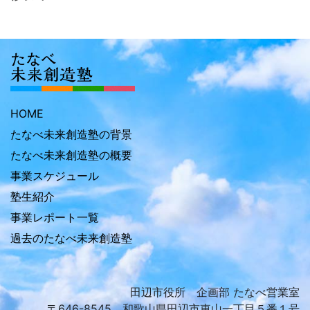
HOME
たなべ未来創造塾の背景
たなべ未来創造塾の概要
事業スケジュール
塾生紹介
事業レポート一覧
過去のたなべ未来創造塾
田辺市役所 企画部 たなべ営業室
〒646-8545 和歌山県田辺市東山一丁目５番１号