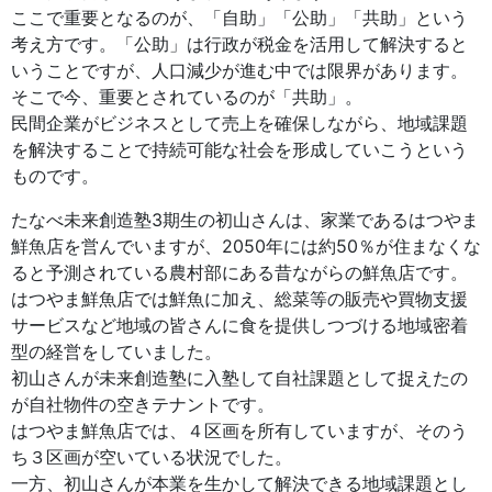
ここで重要となるのが、「自助」「公助」「共助」という
考え方です。「公助」は行政が税金を活用して解決すると
いうことですが、人口減少が進む中では限界があります。
そこで今、重要とされているのが「共助」。
民間企業がビジネスとして売上を確保しながら、地域課題
を解決することで持続可能な社会を形成していこうという
ものです。
たなべ未来創造塾3期生の初山さんは、家業であるはつやま
鮮魚店を営んでいますが、2050年には約50％が住まなくな
ると予測されている農村部にある昔ながらの鮮魚店です。
はつやま鮮魚店では鮮魚に加え、総菜等の販売や買物支援
サービスなど地域の皆さんに食を提供しつづける地域密着
型の経営をしていました。
初山さんが未来創造塾に入塾して自社課題として捉えたの
が自社物件の空きテナントです。
はつやま鮮魚店では、４区画を所有していますが、そのう
ち３区画が空いている状況でした。
一方、初山さんが本業を生かして解決できる地域課題とし