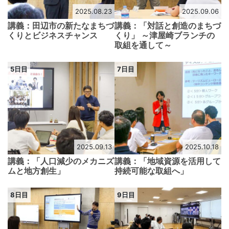
2025.08.23
2025.09.06
講義：田辺市の新たなまちづ
講義：「対話と創造のまちづ
くりとビジネスチャンス
くり」 ～津屋崎ブランチの
取組を通して～
5日目
7日目
2025.09.13
2025.10.18
講義：「人口減少のメカニズ
講義：「地域資源を活用して
ムと地方創生」
持続可能な取組へ」
8日目
9日目