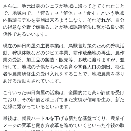
さらに、地元出身のシェフが地域に帰ってきてくれたこと
で、地域内で、「狩る」→「解体」→「食す」という地域
内循環モデルを実施出来るようになり、それぞれが、自分
の得意な分野で頑張ることが地域課題解決に繋がる良い関
係性であるいいます。
現在の㈱日向屋の主要事業は、鳥獣害対策のための狩猟活
動、狩猟体験などのジビエ事業、耕作放棄地の再生、農作
業の受託、加工品の製造・販売等、多岐に渡りますが、並
行して、地域の子供たちへの食育や関係人口の創出、移住
者や農業研修生の受け入れをすることで、地域農業を盛り
あげる活動もされています。
こういった㈱日向屋の活動は、全国的にも高い評価を受け
ており、その評価と積上げてきた実績が信頼を生み、新た
な縁に繋がっているといいます。
最後は、就農ハードルを下げる新たな基盤づくり、農業イ
メージの変革と働き方改革を進めていくといった今後の取