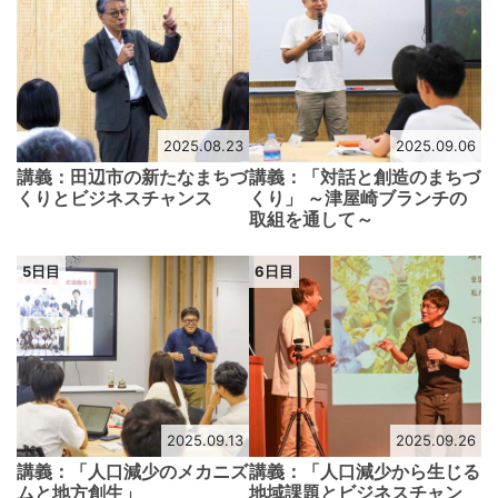
2025.08.23
2025.09.06
講義：田辺市の新たなまちづ
講義：「対話と創造のまちづ
くりとビジネスチャンス
くり」 ～津屋崎ブランチの
取組を通して～
5日目
6日目
2025.09.13
2025.09.26
講義：「人口減少のメカニズ
講義：「人口減少から生じる
ムと地方創生」
地域課題とビジネスチャン