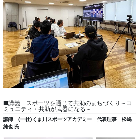
■講義 スポーツを通じて共助のまちづくり～コ
ミュニティ・共助が武器になる～
講師 (一社)くま川スポーツアカデミー 代表理事 松嶋
純也 氏