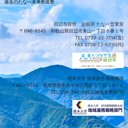
過去のたなべ未来創造塾
田辺市役所 企画部 たなべ営業室
〒646-8545 和歌山県田辺市東山一丁目５番１号
TEL 0739-33-7714(直)
FAX 0739-22-5310(代)
熊本大学 熊本創生推進機構
〒860-8555 熊本県熊本市中央区黒髪２丁目３９−１
TEL 096-342-3463(地域連携部門)