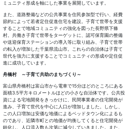
ミュニティ形成を軸にした事業を展開しています。
また、道路整備などの公共事業を住民参加型で行い、経費
節約によって若者定住促進住宅を建設。子育て世帯を支援
することで地域コミュニティの強化を図った長野県下條
村。共働き子育て世帯をターゲットに、認可保育園の整備
や送迎保育ステーションの導入等に取り組み、子育て世帯
の転入が増加した千葉県流山市。これらの自治体は子育て
世代を強力に支援することでコミュニティの形成や定住促
進に成功しています。
舟橋村 ～子育て共助のまちづくり～
富山県舟橋村は富山市から電車で15分ほどのところにある
面積3.5平方キロメートルほどの小さな自治体です。公共投
資による宅地開発をきっかけに、民間事業者の住宅開発が
進み、子育て世代を中心に人口が増加しました。しかし、
この人口増加は安価な地価によるベッドタウン化によるも
のであり、近隣市町との地価が均衡してくると住宅開発が
鈍化し、人口流入数も次第に減少していきました。また、