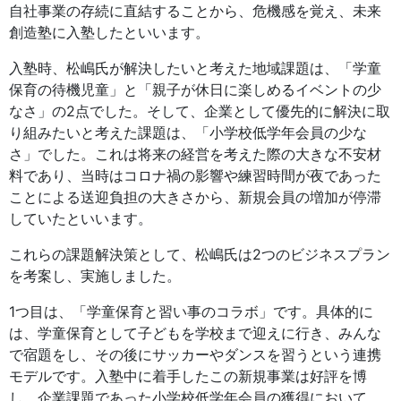
自社事業の存続に直結することから、危機感を覚え、未来
創造塾に入塾したといいます。
入塾時、松嶋氏が解決したいと考えた地域課題は、「学童
保育の待機児童」と「親子が休日に楽しめるイベントの少
なさ」の2点でした。そして、企業として優先的に解決に取
り組みたいと考えた課題は、「小学校低学年会員の少な
さ」でした。これは将来の経営を考えた際の大きな不安材
料であり、当時はコロナ禍の影響や練習時間が夜であった
ことによる送迎負担の大きさから、新規会員の増加が停滞
していたといいます。
これらの課題解決策として、松嶋氏は2つのビジネスプラン
を考案し、実施しました。
1つ目は、「学童保育と習い事のコラボ」です。具体的に
は、学童保育として子どもを学校まで迎えに行き、みんな
で宿題をし、その後にサッカーやダンスを習うという連携
モデルです。入塾中に着手したこの新規事業は好評を博
し、企業課題であった小学校低学年会員の獲得において