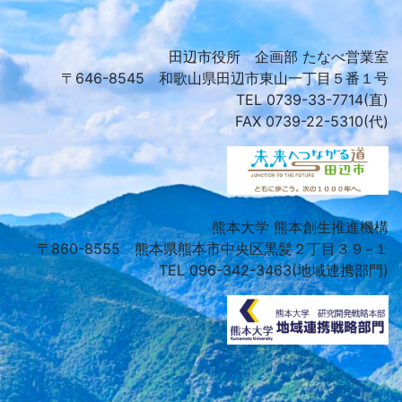
田辺市役所 企画部 たなべ営業室
〒646-8545 和歌山県田辺市東山一丁目５番１号
TEL 0739-33-7714(直)
FAX 0739-22-5310(代)
熊本大学 熊本創生推進機構
〒860-8555 熊本県熊本市中央区黒髪２丁目３９−１
TEL 096-342-3463(地域連携部門)