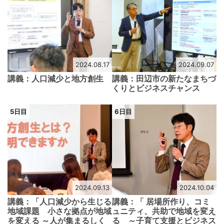
2024.08.17
2024.09.07
講義：人口減少と地方創生
講義：田辺市の新たなまちづ
くりとビジネスチャンス
5日目
6日目
2024.09.13
2024.10.04
講義：「人口減少から生じる
講義：「 居場所作り、コミ
地域課題 小さな拠点が地域
ュニティ、共助で地域を変え
を変える ～人が集まるしく
る ～子育て支援とビジネス