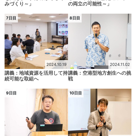
みづくり～」
の両立の可能性～」
7日目
8日目
2024.10.19
2024.11.02
講義：地域資源を活用して持
講義：空港型地方創生への挑
続可能な取組へ
戦
9日目
10日目