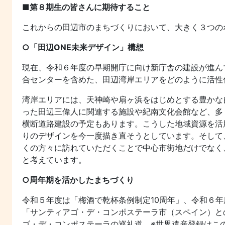
■第８期生の皆さんに期待すること
これからの田辺市のまちづくりにおいて、大きく３つの
○「田辺ONE未来デザイン」構想
現在、令和６年度の早期開庁に向け新庁舎の建設が進ん
合センターを含めた、田辺湾岸エリアをどのように活性
湾岸エリアには、天神崎や扇ヶ浜をはじめとする豊かな
った田辺三偉人に関連する施設や紀南文化会館など、多
横断道路建設の予定もあります。こうした地域資源を活
りのデザインを今一度描き直そうとしています。そして
くの方々に訪れていただくことで中心市街地だけでなく
と考えています。
○周年期を活かしたまちづくり
令和５年度は「梅酒で乾杯条例制定10周年」、令和６年
「サンティアゴ・デ・コンポステーラ市（スペイン）と
ゴ・デ・コンポステーラの巡礼道 ※世界遺産登録はこ