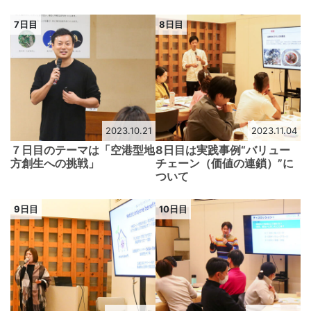
7日目
8日目
2023.10.21
2023.11.04
７日目のテーマは「空港型地
8日目は実践事例“バリュー
方創生への挑戦」
チェーン（価値の連鎖）”に
ついて
9日目
10日目