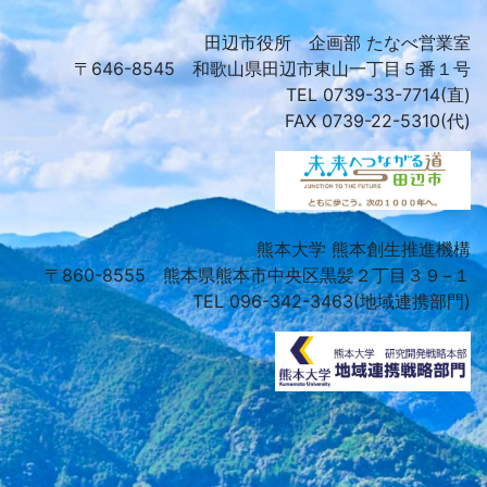
田辺市役所 企画部 たなべ営業室
〒646-8545 和歌山県田辺市東山一丁目５番１号
TEL 0739-33-7714(直)
FAX 0739-22-5310(代)
熊本大学 熊本創生推進機構
〒860-8555 熊本県熊本市中央区黒髪２丁目３９−１
TEL 096-342-3463(地域連携部門)