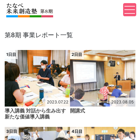
第8期 事業レポート一覧
1日目
2日目
2023.07.22
2023.08.05
導入講義 対話から生み出す
開講式
新たな価値導入講義
3日目
4日目