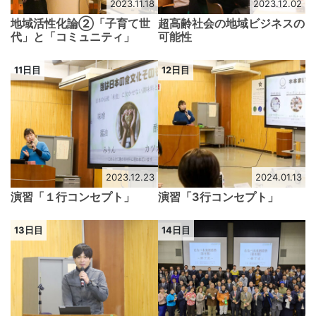
2023.11.18
2023.12.02
地域活性化論②「子育て世
超高齢社会の地域ビジネスの
代」と「コミュニティ」
可能性
11日目
12日目
2023.12.23
2024.01.13
演習「１行コンセプト」
演習「3行コンセプト」
13日目
14日目