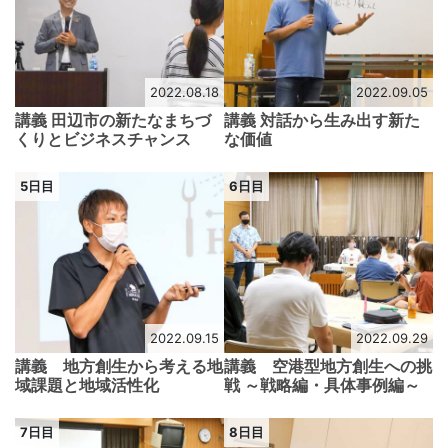
2022.08.18
2022.09.05
講義 田辺市の新たなまちづ
講義 対話から生み出す新た
くりとビジネスチャンス
な価値
5日目
6日目
2022.09.15
2022.09.29
講義 地方創生から考える地
講義 空港型地方創生への挑
域課題と地域活性化
戦 ～戦略編・具体事例編～
7日目
8日目