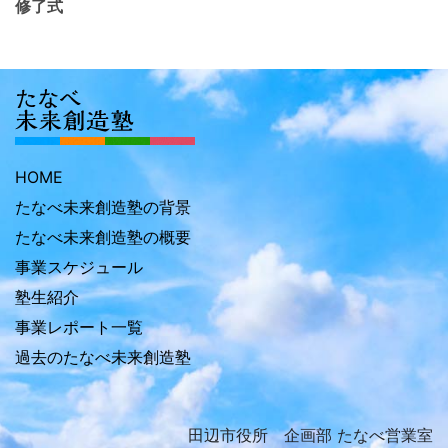
修了式
HOME
たなべ未来創造塾の背景
たなべ未来創造塾の概要
事業スケジュール
塾生紹介
事業レポート一覧
過去のたなべ未来創造塾
田辺市役所 企画部 たなべ営業室