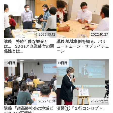
2022.10.12
2022.10.27
講義 持続可能な観光と
講義 地域事例を知る、バリ
は… SDGsと企業経営の関
ューチェーン・サプライチェ
係性とは…
ーン
10日目
11日目
2022.12.01
2022.12.22
講義 「超高齢社会の地域ビ
演習①「１行コンセプト」
ジネスの可能性」