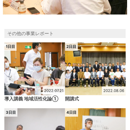
その他の事業レポート
1日目
2日目
2022.07.21
2022.08.06
導入講義 地域活性化論➀
開講式
3日目
4日目