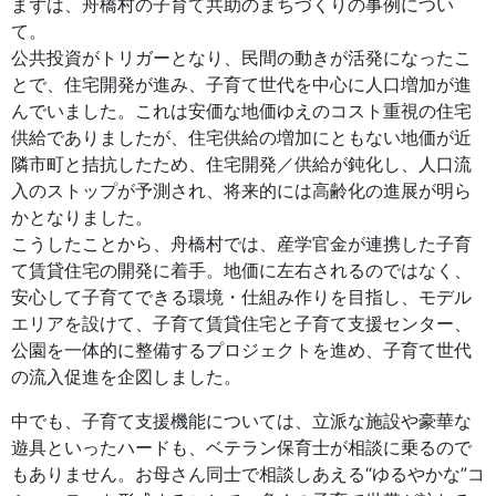
まずは、舟橋村の子育て共助のまちづくりの事例につい
て。
公共投資がトリガーとなり、民間の動きが活発になったこ
とで、住宅開発が進み、子育て世代を中心に人口増加が進
んでいました。これは安価な地価ゆえのコスト重視の住宅
供給でありましたが、住宅供給の増加にともない地価が近
隣市町と拮抗したため、住宅開発／供給が鈍化し、人口流
入のストップが予測され、将来的には高齢化の進展が明ら
かとなりました。
こうしたことから、舟橋村では、産学官金が連携した子育
て賃貸住宅の開発に着手。地価に左右されるのではなく、
安心して子育てできる環境・仕組み作りを目指し、モデル
エリアを設けて、子育て賃貸住宅と子育て支援センター、
公園を一体的に整備するプロジェクトを進め、子育て世代
の流入促進を企図しました。
中でも、子育て支援機能については、立派な施設や豪華な
遊具といったハードも、ベテラン保育士が相談に乗るので
もありません。お母さん同士で相談しあえる“ゆるやかな”コ