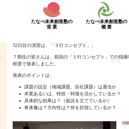
たなべ未来創造塾の
たなべ未来創造塾の
背 景
概 要
12日目の演習は、「３行コンセプト」。
７期生の皆さんは、前回の「１行コンセプト」での指摘
程度で発表しました。
発表のポイントは、
課題の設定（地域課題、自社課題）は適当か
本業あるいは、特技・特徴を活かしているか？
具体的な効果は？（仮説を立てているか）
将来像は？方向性は？何を目指しているか？