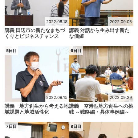
2022.08.18
2022.09.05
講義 田辺市の新たなまちづ
講義 対話から生み出す新た
くりとビジネスチャンス
な価値
5日目
6日目
2022.09.15
2022.09.29
講義 地方創生から考える地
講義 空港型地方創生への挑
域課題と地域活性化
戦 ～戦略編・具体事例編～
7日目
8日目