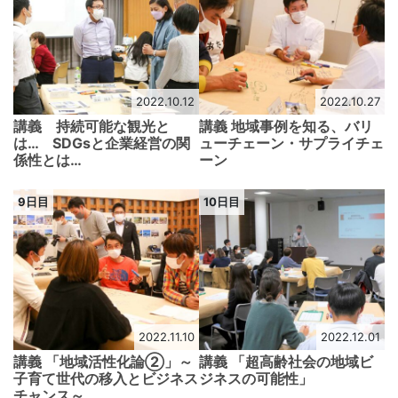
2022.10.12
2022.10.27
講義 持続可能な観光と
講義 地域事例を知る、バリ
は… SDGsと企業経営の関
ューチェーン・サプライチェ
係性とは…
ーン
9日目
10日目
2022.11.10
2022.12.01
講義 「地域活性化論②」～
講義 「超高齢社会の地域ビ
子育て世代の移入とビジネス
ジネスの可能性」
チャンス～