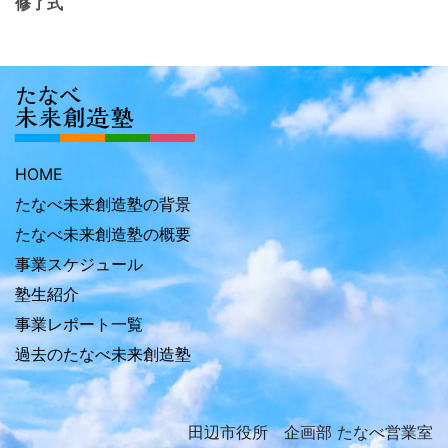
修了式
HOME
たなべ未来創造塾の背景
たなべ未来創造塾の概要
事業スケジュール
塾生紹介
事業レポート一覧
過去のたなべ未来創造塾
田辺市役所 企画部 たなべ営業室